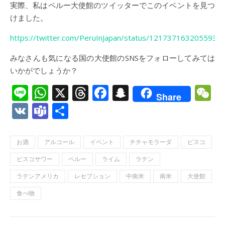
実際、私はペルー大使館のツイッターでこのイベントを見つ
けました。
https://twitter.com/PeruInJapan/status/1217371632055930
みなさんも気になる国の大使館のSNSをフォローしてみては
いかがでしょうか？
Line
WhatsApp
X
Threads
Facebook
Snapchat
W
Share
VK
Teams
共
有
お酒
アルコール
イベント
チチャモラーダ
ピスコ
ピスコサワー
ペルー
ライム
ラテン
ラテンアメリカ
レセプション
中南米
南米
大使館
食べ物