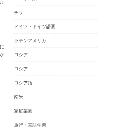
ル
チリ
ドイツ・ドイツ語圏
ラテンアメリカ
に
が
ロシア
ロシア
ロシア語
南米
家庭菜園
旅行・言語学習