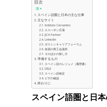
目次
スペイン語圏と日本の主な仕事
主なサイト
Instituto Cervantes
エスハポン広場
JICA Partner
Linkedin
ボストンキャリアフォーラム
各国の商工会議所
そのほかの探し方
準備するもの
スペイン語のレジュメ（履歴書）
DELE
スペイン語検定
ビザの確認
終わりに
スペイン語圏と日本