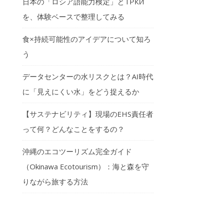
日本の「ロシア語能力検定」とТРКИ
を、体験ベースで整理してみる
食×持続可能性のアイデアについて知ろ
う
データセンターの水リスクとは？AI時代
に「見えにくい水」をどう捉えるか
【サステナビリティ】現場のEHS責任者
って何？どんなことをするの？
沖縄のエコツーリズム完全ガイド
（Okinawa Ecotourism）：海と森を守
りながら旅する方法