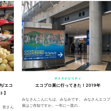
サステナビリティ
約/エコ
エコプロ展に行ってきた！2019年
ト】
みなさんこんにちは、みなみです。 みなさんエコプ
展はご存知ですか。一年に一度の…
、皆さん