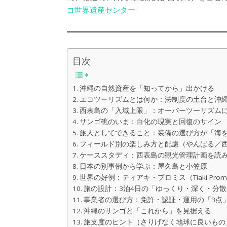
コ世界遺産センター
目次
沖縄の自然資産を「知ってから」出かける
エコツーリズムとは何か：法制度の土台と沖
西表島の「入域上限」：オーバーツーリズム
サンゴ礁のいま：白化の現実と回復のサイン
旅人としてできること：装備の選び方が「海
フィールド別の楽しみ方と配慮（やんばる／
ケーススタディ：西表島の観光管理計画を読
日本の別事例から学ぶ：屋久島と小笠原
世界の好例：ティアキ・プロミス（Tiaki Pro
旅の設計：3泊4日の「ゆっくり・深く・分
事業者の選び方：免許・認証・運用の「3点
沖縄のサンゴと「これから」を見据える
旅支度のヒント（さりげなく地球に良いもの