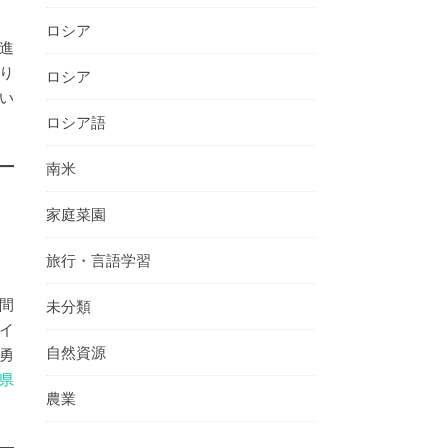
ロシア
て進
り
ロシア
い
ロシア語
南米
家庭菜園
旅行・言語学習
間
未分類
イ
自然資源
勇
県
農業