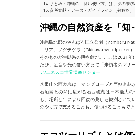
まとめ：沖縄の「良い使い方」は、次の来訪
参考文献・データ・ガイドライン（敬称略）
沖縄の自然資産を「知
沖縄島北部のやんばる国立公園（Yambaru Na
エリア。ノグチゲラ（Okinawa woodpeck
そのものが生態系の博物館だ。ここは2021
たび、足音や光の使い方まで「来訪者のマナ
ア
/ユネスコ世界遺産センター
八重山の西表島は、マングローブと亜熱帯林
石垣島との間に広がる石西礁湖は日本最大の
も、場所と年により回復の兆しも観測されて
のやり方で支えることも、傷つけることもでき