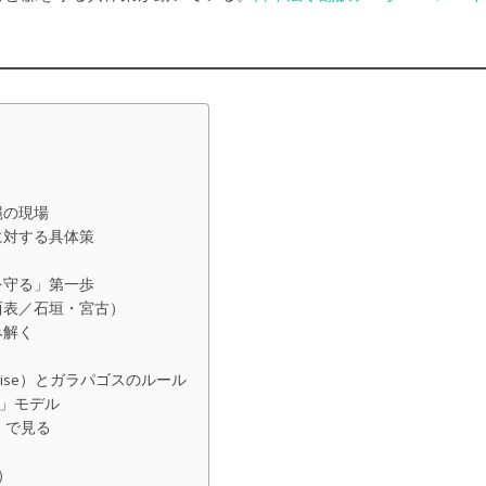
縄の現場
に対する具体策
を守る」第一歩
西表／石垣・宮古）
み解く
mise）とガラパゴスのルール
散」モデル
」で見る
）