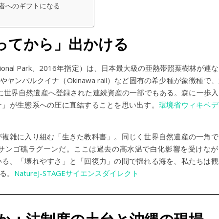
者へのギフトになる
ってから」出かける
tional Park、2016年指定）は、日本最大級の亜熱帯照葉樹林が連
er）やヤンバルクイナ（Okinawa rail）など固有の希少種が象徴種で
年に世界自然遺産へ登録された連続資産の一部でもある。森に一歩入
ー」が生態系への圧に直結することを思い出す。
環境省
ウィキペデ
が複雑に入り組む「生きた教科書」。同じく世界自然遺産の一角で
サンゴ礁ラグーンだ。ここは過去の高水温で白化影響を受けなが
いる。「壊れやすさ」と「回復力」の間で揺れる海を、私たちは観
る。
Nature
J-STAGE
サイエンスダイレクト