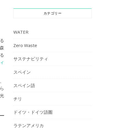
カテゴリー
WATER
なる
Zero Waste
、森
る
サステナビリティ
ィ
スペイン
、
スペイン語
ら
光
チリ
ドイツ・ドイツ語圏
ラテンアメリカ