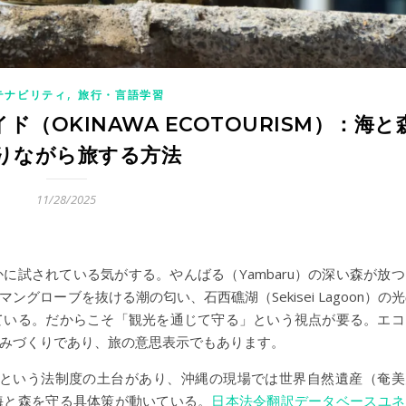
,
テナビリティ
旅行・言語学習
（OKINAWA ECOTOURISM）：海と
りながら旅する方法
11/28/2025
に試されている気がする。やんばる（Yambaru）の深い森が放つ
）のマングローブを抜ける潮の匂い、石西礁湖（Sekisei Lagoon）の
ている。だからこそ「観光を通じて守る」という視点が要る。エコ
みづくりであり、旅の意思表示でもあります。
」という法制度の土台があり、沖縄の現場では世界自然遺産（奄美
海と森を守る具体策が動いている。
日本法令翻訳データベース
ユネ