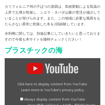
カリフォルニア州の干ばつの原因は、気候変動による気温の
上昇で土壌が乾燥し、シエラ・ネバダ山脈の雪渓が減少して
いることが挙げられます。また、この地域に必要な風雨をも
たらさない異常に乾燥した冬を2回経験しています。
水利権に関しては、別途記事にしていきたいと思っておりま
すので今後も本サイトを随時チェックください！
プラスチックの海
Display "映画『プラスチックの海』予告編" from YouTube
Click here to display content from YouTube.
Learn more in
YouTube’s privacy policy
.
Always display content from YouTube