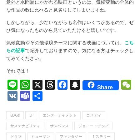
意外と水問題にかかわる映画というのは、気候変動の全体的
な作品の数に比べると見劣りしてしまいますね。
しかしながら、少ないながらも名作はいくつかあるので、ぜ
ひ気になったものから見ていただけると嬉しいです。
気候変動やその他環境テーマに関する映画については、
こち
らの記事
で紹介しておりますので、気になる方はチェックし
てみてください。
それでは！
Line
WhatsApp
X
Threads
Facebook
Snapchat
W
Share
VK
Teams
共
有
SDGs
SF
エンターテイメント
コメディ
サステナビリティ
サスペンス
ジョニー・デップ
ドラマ
ヒューマン
ファンタジー
ミステリー