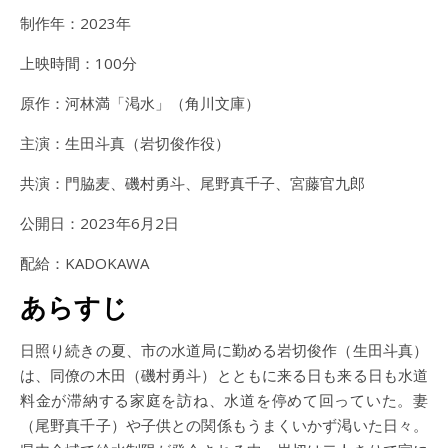
制作年：2023年
上映時間：100分
原作：河林満「渇水」（角川文庫）
主演：生田斗真（岩切俊作役）
共演：門脇麦、磯村勇斗、尾野真千子、宮藤官九郎
公開日：2023年6月2日
配給：KADOKAWA
あらすじ
日照り続きの夏、市の水道局に勤める岩切俊作（生田斗真）
は、同僚の木田（磯村勇斗）とともに来る日も来る日も水道
料金が滞納する家庭を訪ね、水道を停めて回っていた。妻
（尾野真千子）や子供との関係もうまくいかず渇いた日々。