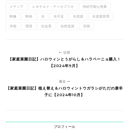
メディア
レオナルド・ディカプリオ
持続可能な発展
映像
映画
水
水不足
水資源
水資源管理
洋画
環境
社会系
自然資源
邦画
以前
【家庭菜園日記】ハロウィンとうがらし＆ハラペーニョ購入！
【2024年9月】
最近
【家庭菜園日記】植え替え＆ハロウィントウガラシがただの唐辛
子に【2024年10月】
プロフィール