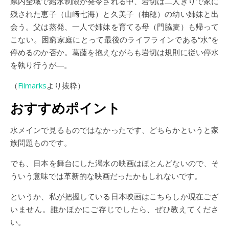
県内全域で給水制限が発令される中、岩切は二人きりで家に
残された恵子（山﨑七海）と久美子（柚穂）の幼い姉妹と出
会う。父は蒸発、一人で姉妹を育てる母（門脇麦）も帰って
こない。困窮家庭にとって最後のライフラインである“水”を
停めるのか否か。葛藤を抱えながらも岩切は規則に従い停水
を執り行うが―。
（
Filmarks
より抜粋）
おすすめポイント
水メインで見るものではなかったです、どちらかというと家
族問題ものです。
でも、日本を舞台にした渇水の映画はほとんどないので、そ
ういう意味では革新的な映画だったかもしれないです。
というか、私が把握している日本映画はこちらしか現在ござ
いません。誰かほかにご存じでしたら、ぜひ教えてくださ
い。