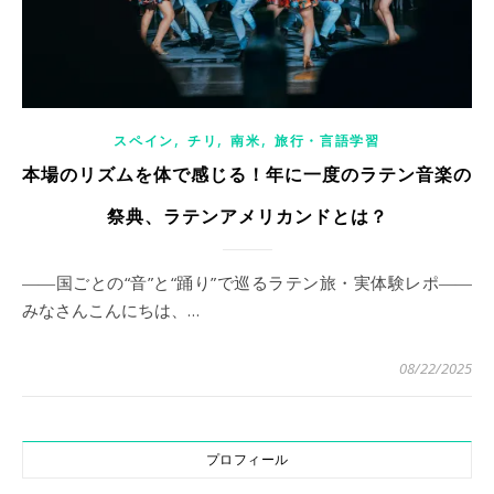
,
,
,
スペイン
チリ
南米
旅行・言語学習
本場のリズムを体で感じる！年に一度のラテン音楽の
祭典、ラテンアメリカンドとは？
――国ごとの“音”と“踊り”で巡るラテン旅・実体験レポ――
みなさんこんにちは、…
08/22/2025
プロフィール