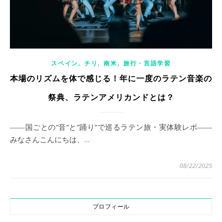
,
,
,
スペイン
チリ
南米
旅行・言語学習
本場のリズムを体で感じる！年に一度のラテン音楽の
祭典、ラテンアメリカンドとは？
――国ごとの“音”と“踊り”で巡るラテン旅・実体験レポ――
みなさんこんにちは、…
08/22/2025
プロフィール