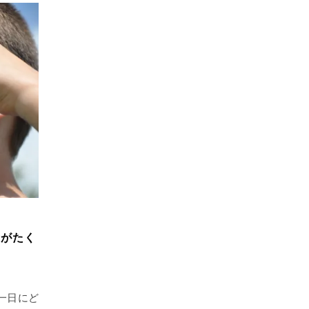
所がたく
一日にど