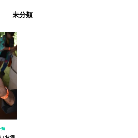
未分類
分類
いお酒