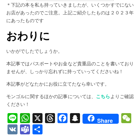
＊下記の本を私も持っていきましたが、いくつかすでにない
お店があったのでご注意。上記ご紹介したものは２０２３年
にあったものです
おわりに
いかがでしたでしょうか。
本記事ではパスポートやお金など貴重品のことを書いており
ませんが、しっかり忘れずに持っていってくださいね！
本記事がどなたかにお役に立てたなら幸いです。
モンゴルに関するほかの記事については、
こちら
よりご確認
ください！
Line
WhatsApp
X
Threads
Facebook
Snapchat
W
Share
VK
Teams
共
有