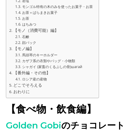
岩塩
モンゴル特有の木のみを使ったお菓子・お茶
お茶＋ばらまきお菓子
お茶
はちみつ
【モノ（消費可能）編】
石鹸
顔パック
【モノ編】
馬頭琴のキーホルダー
カザフ系の衣類やバッグ・小物類
シャガイ (家畜のくるぶしの骨)шагай
【番外編・その他】
ロシア産の産物
どこでそろえる
おわりに
【食べ物・飲食編】
Golden Gobi
のチョコレート