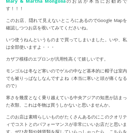
Mary & Martha Mongolia
のお店が本当にお勧めで
す！！！
このお店、隠れて見えないところにあるのでGoogle Mapを
確認しつつお店を覗いてみてくださいね。
いつ使うねんというものまで買ってしまいました。いや、私
は全部使いますよ・・・
カザフ模様のエプロンが汎用性高くて嬉しいです。
モンゴルは冬など寒いのでゲルの中など基本的に帽子は室内
でも被りっぱなしなんですよね（本当に寒いと頭が痛くなる
ので）
寒さを幾度となく乗り越えている中央アジアの知恵が詰まっ
た衣類、これは冬物は買うしかないと思いませんか。
このお店は素晴らしいものがたくさんあるのにこのクオリテ
ィでコストとのパフォーマンスが非常にいいお店だと思いま
す。ぜひ衣類や雑貨類を探していらっしゃったら、こちらを