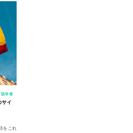
言語学習
のサイ
語をこれ