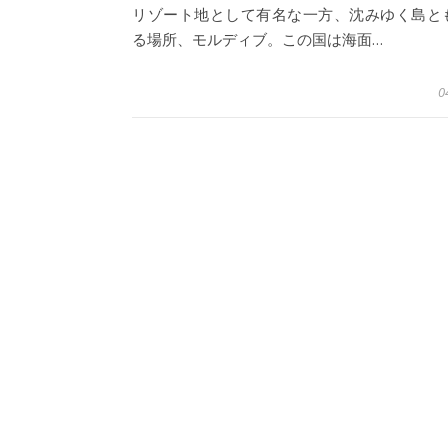
リゾート地として有名な一方、沈みゆく島と
る場所、モルディブ。この国は海面…
0