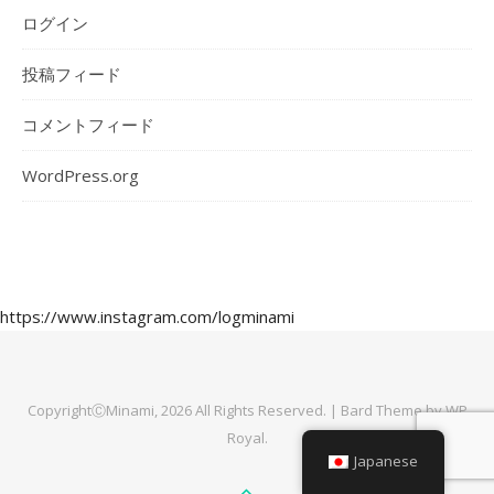
ログイン
投稿フィード
コメントフィード
WordPress.org
https://www.instagram.com/logminami
CopyrightⒸMinami, 2026 All Rights Reserved. |
Bard Theme by
WP
Royal
.
Japanese