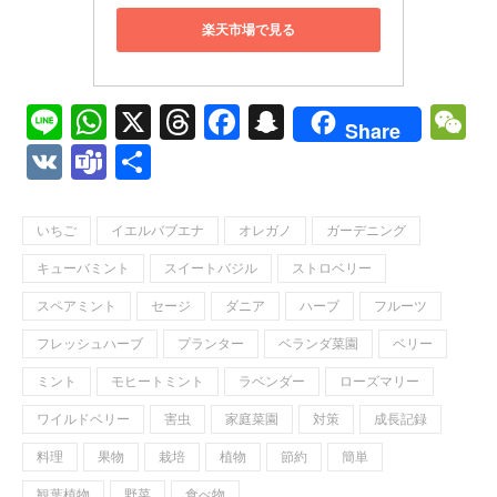
楽天市場で見る
Line
WhatsApp
X
Threads
Facebook
Snapchat
W
Share
VK
Teams
共
有
いちご
イエルバブエナ
オレガノ
ガーデニング
キューバミント
スイートバジル
ストロベリー
スペアミント
セージ
ダニア
ハーブ
フルーツ
フレッシュハーブ
プランター
ベランダ菜園
ベリー
ミント
モヒートミント
ラベンダー
ローズマリー
ワイルドベリー
害虫
家庭菜園
対策
成長記録
料理
果物
栽培
植物
節約
簡単
観葉植物
野菜
食べ物