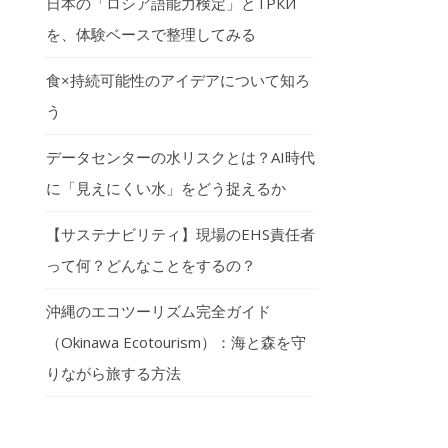
日本の「ロシア語能力検定」とТРКИ
を、体験ベースで整理してみる
食×持続可能性のアイデアについて知ろ
う
データセンターの水リスクとは？AI時代
に「見えにくい水」をどう捉えるか
【サステナビリティ】現場のEHS責任者
って何？どんなことをするの？
沖縄のエコツーリズム完全ガイド
（Okinawa Ecotourism）：海と森を守
りながら旅する方法