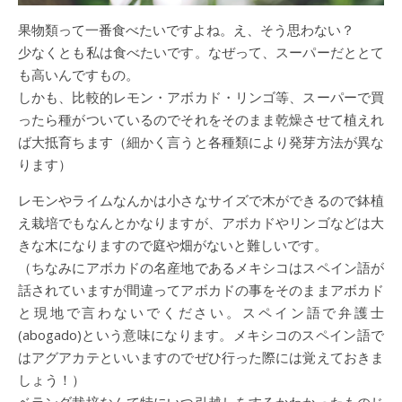
果物類って一番食べたいですよね。え、そう思わない？
少なくとも私は食べたいです。なぜって、スーパーだととて
も高いんですもの。
しかも、比較的レモン・アボカド・リンゴ等、スーパーで買
ったら種がついているのでそれをそのまま乾燥させて植えれ
ば大抵育ちます（細かく言うと各種類により発芽方法が異な
ります）
レモンやライムなんかは小さなサイズで木ができるので鉢植
え栽培でもなんとかなりますが、アボカドやリンゴなどは大
きな木になりますので庭や畑がないと難しいです。
（ちなみにアボカドの名産地であるメキシコはスペイン語が
話されていますが間違ってアボカドの事をそのままアボカド
と現地で言わないでください。スペイン語で弁護士
(abogado)という意味になります。メキシコのスペイン語で
はアグアカテといいますのでぜひ行った際には覚えておきま
しょう！）