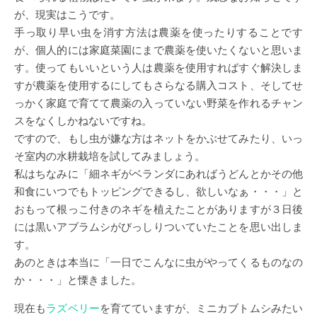
が、現実はこうです。
手っ取り早い虫を消す方法は農薬を使ったりすることです
が、個人的には家庭菜園にまで農薬を使いたくないと思いま
す。使ってもいいという人は農薬を使用すればすぐ解決しま
すが農薬を使用するにしてもさらなる購入コスト、そしてせ
っかく家庭で育てて農薬の入っていない野菜を作れるチャン
スをなくしかねないですね。
ですので、もし虫が嫌な方はネットをかぶせてみたり、いっ
そ室内の水耕栽培を試してみましょう。
私はちなみに「細ネギがベランダにあればうどんとかその他
和食にいつでもトッピングできるし、欲しいなぁ・・・」と
おもって根っこ付きのネギを植えたことがありますが３日後
には黒いアブラムシがびっしりついていたことを思い出しま
す。
あのときは本当に「一日でこんなに虫がやってくるものなの
か・・・」と慄きました。
現在も
ラズベリー
を育てていますが、ミニカブトムシみたい