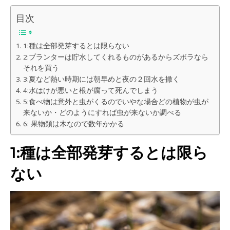
目次
1:種は全部発芽するとは限らない
2:プランターは貯水してくれるものがあるからズボラなら
それを買う
3:夏など熱い時期には朝早めと夜の２回水を撒く
4:水はけが悪いと根が腐って死んでしまう
5:食べ物は意外と虫がくるのでいやな場合どの植物が虫が
来ないか・どのようにすれば虫が来ないか調べる
6: 果物類は木なので数年かかる
1:種は全部発芽するとは限ら
ない