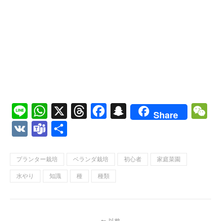
Line
WhatsApp
X
Threads
Facebook
Snapchat
W
Share
VK
Teams
共
有
プランター栽培
ベランダ栽培
初心者
家庭菜園
水やり
知識
種
種類
以前