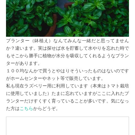
プランター（鉢植え）なんてみんな一緒だと思ってません
か？違います。実は探せば水を貯蓄して水やりを忘れた時で
もそこから勝手に植物が水分を吸収してくれるようなプラン
ターがあります。
１００均なんかで買うとやはりそういったものはないのです
がホームセンターやネット等で販売しています。
私も現在ラズベリー用に利用しています（本来はトマト栽培
に使用していました）たまに忘れていますがここに入れたプ
ランターだけすくすく育っていることが多いです。気になっ
た方は
こちら
からどうぞ。