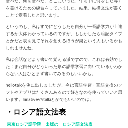
食べた、何を食べた。どこにいった、午前中に何をした等）
を書けるための練習をしていました。結果、結構文法が書く
ことで定着したと思います。
というのも、私はすでにどうしたら自分が一番語学力が上達
するか大体わかっているのですが、もしかしたら暗記タイプ
とかだと表を見てそれを覚えるほうが楽という人もいるかも
しれませんね。
私は会話などより書いて覚える派ですので、これは有効でし
た！まだ自分がどういった形の語学学習に向いているかわか
らない人はひとまず書いてみるのもいいかも。
hellotalkを例に出しましたが、今は言語学習・言語交換のソ
フトやアプリはたくさんあるので好きなのを使っていいと思
います。hinativeやitalkiとかでもいいのでは。
・ロシア語文法表
東京ロシア語学院 出版の ロシア語文法表