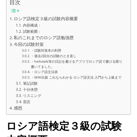
目次
ロシア語検定３級の試験内容概要
内容構成：
試験範囲：
私のこれまでのロシア語勉強歴
今回の試験対策
・試験対策本の利用
・過去2回分の試験のとき直し
・hellotalk等の日記を書けるアプリでロシア語で書ける限り
書いてました。
・ロシア語文法表
・NHK出版 これならわかる ロシア語文法 入門から上級まで
筆記試験
十分休憩
リスニング
音読
感想
ロシア語検定３級の試験