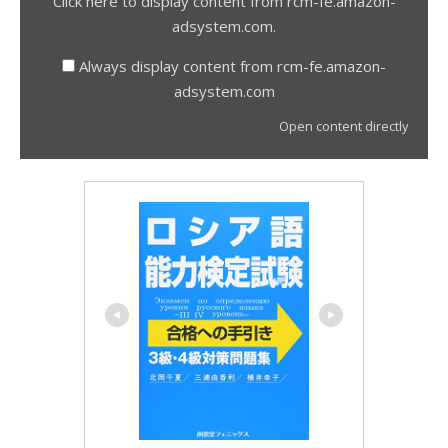
Click here to display content from rcm-fe.amazon-
adsystem.com.
Always display content from rcm-fe.amazon-
adsystem.com
Open content directly