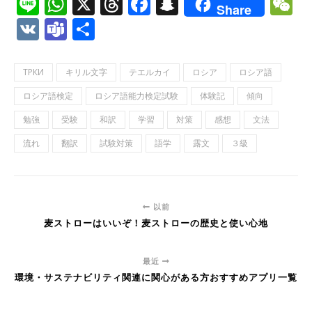
Line
WhatsApp
X
Threads
Facebook
Snapchat
W
Share
VK
Teams
共
有
ТРКИ
キリル文字
テエルカイ
ロシア
ロシア語
ロシア語検定
ロシア語能力検定試験
体験記
傾向
勉強
受験
和訳
学習
対策
感想
文法
流れ
翻訳
試験対策
語学
露文
３級
以前
麦ストローはいいぞ！麦ストローの歴史と使い心地
最近
環境・サステナビリティ関連に関心がある方おすすめアプリ一覧