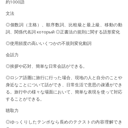
約1000語
文法
◎個数詞（主格）、順序数詞、比較級と最上級、移動の動
詞、関係代名詞 который ◎正書法の規則に関する語形変化
◎使用頻度の高いいくつかの不規則変化動詞
会話力
◎挨拶や応対、簡単な日常会話ができる。
◎ロシア語圏に旅行に行った場合、現地の人と自分のことや
身近なことについて話ができ、日常生活で意思の疎通ができ
る。旅行中の様々な場面において、簡単な表現を使って対応
することができる。
聴取力
◎ゆっくりしたテンポなら長めのテクストの内容理解でき