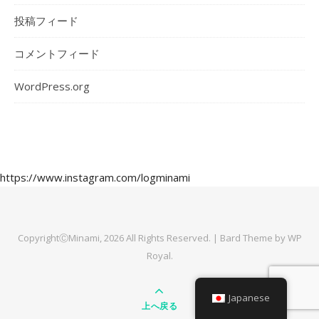
投稿フィード
コメントフィード
WordPress.org
https://www.instagram.com/logminami
CopyrightⒸMinami, 2026 All Rights Reserved. |
Bard Theme by
WP
Royal
.
Japanese
上へ戻る