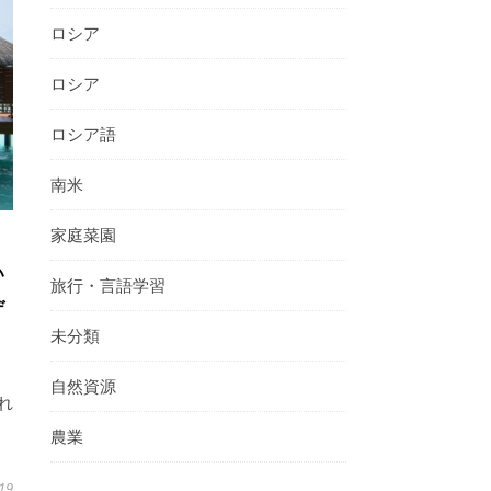
ロシア
ロシア
ロシア語
南米
家庭菜園
い
旅行・言語学習
デ
未分類
自然資源
れ
農業
19