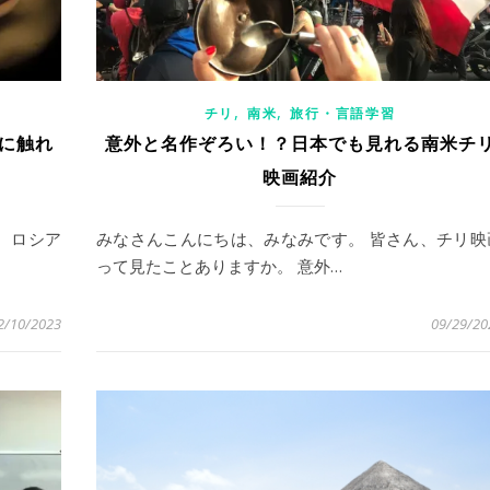
,
,
チリ
南米
旅行・言語学習
に触れ
意外と名作ぞろい！？日本でも見れる南米チ
】
映画紹介
、ロシア
みなさんこんにちは、みなみです。 皆さん、チリ映
って見たことありますか。 意外…
2/10/2023
09/29/20