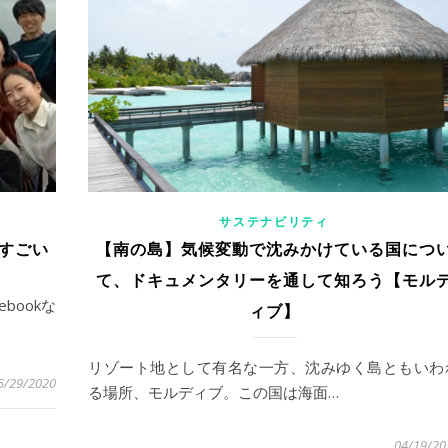
サステナビリティ
すごい
【南の島】気候変動で沈みかけている国につ
て、ドキュメンタリーを通して知ろう【モル
bookな
ィブ】
リゾート地として有名な一方、沈みゆく島ともいわ
5/29/2020
る場所、モルディブ。この国は海面…
04/19/20